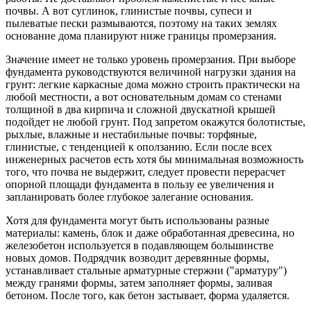
почвы. А вот суглинок, глинистые почвы, супеси и
пылеватые пески размываются, поэтому на таких землях
основание дома планируют ниже границы промерзания.
Значение имеет не только уровень промерзания. При выборе
фундамента руководствуются величиной нагрузки здания на
грунт: легкие каркасные дома можно строить практически на
любой местности, а вот основательным домам со стенами
толщиной в два кирпича и сложной двускатной крышей
подойдет не любой грунт. Под запретом окажутся болотистые,
рыхлые, влажные и нестабильные почвы: торфяные,
глинистые, с тенденцией к оползанию. Если после всех
инженерных расчетов есть хотя бы минимальная возможность
того, что почва не выдержит, следует провести перерасчет
опорной площади фундамента в пользу ее увеличения и
запланировать более глубокое залегание основания.
Хотя для фундамента могут быть использованы разные
материалы: камень, блок и даже обработанная древесина, но
железобетон используется в подавляющем большинстве
новых домов. Подрядчик возводит деревянные формы,
устанавливает стальные арматурные стержни ("арматуру")
между гранями формы, затем заполняет формы, заливая
бетоном. После того, как бетон застывает, форма удаляется.