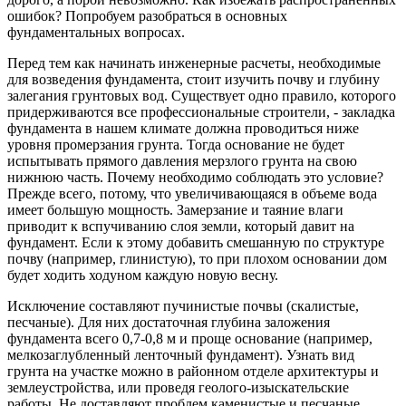
ошибок? Попробуем разобраться в основных
фундаментальных вопросах.
Перед тем как начинать инженерные расчеты, необходимые
для возведения фундамента, стоит изучить почву и глубину
залегания грунтовых вод. Существует одно правило, которого
придерживаются все профессиональные строители, - закладка
фундамента в нашем климате должна проводиться ниже
уровня промерзания грунта. Тогда основание не будет
испытывать прямого давления мерзлого грунта на свою
нижнюю часть. Почему необходимо соблюдать это условие?
Прежде всего, потому, что увеличивающаяся в объеме вода
имеет большую мощность. Замерзание и таяние влаги
приводит к вспучиванию слоя земли, который давит на
фундамент. Если к этому добавить смешанную по структуре
почву (например, глинистую), то при плохом основании дом
будет ходить ходуном каждую новую весну.
Исключение составляют пучинистые почвы (скалистые,
песчаные). Для них достаточная глубина заложения
фундамента всего 0,7-0,8 м и проще основание (например,
мелкозаглубленный ленточный фундамент). Узнать вид
грунта на участке можно в районном отделе архитектуры и
землеустройства, или проведя геолого-изыскательские
работы. Не доставляют проблем каменистые и песчаные