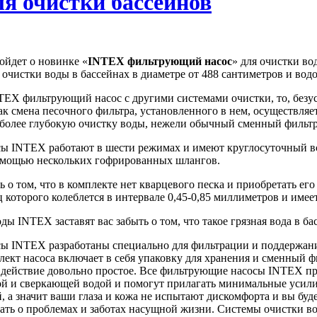
я очистки бассейнов
пойдет о новинке «
INTEX фильтрующий насос
» для очистки во
 очистки воды в бассейнах в диаметре от 488 сантиметров и вод
TEX фильтрующий насос с другими системами очистки, то, безу
ак смена песочного фильтра, установленного в нем, осуществляет
 более глубокую очистку воды, нежели обычный сменный фильт
ы INTEX работают в шести режимах и имеют круглосуточный вс
омощью нескольких гофрированных шлангов.
о том, что в комплекте нет кварцевого песка и приобретать его
ц которого колеблется в интервале 0,45-0,85 миллиметров и име
ы INTEX заставят вас забыть о том, что такое грязная вода в ба
 INTEX разработаны специально для фильтрации и поддержания
ект насоса включает в себя упаковку для хранения и сменный ф
 действие довольно простое. Все фильтрующие насосы INTEX пр
ой и сверкающей водой и помогут прилагать минимальные усил
й, а значит ваши глаза и кожа не испытают дискомфорта и вы бу
ть о проблемах и заботах насущной жизни. Системы очистки воды