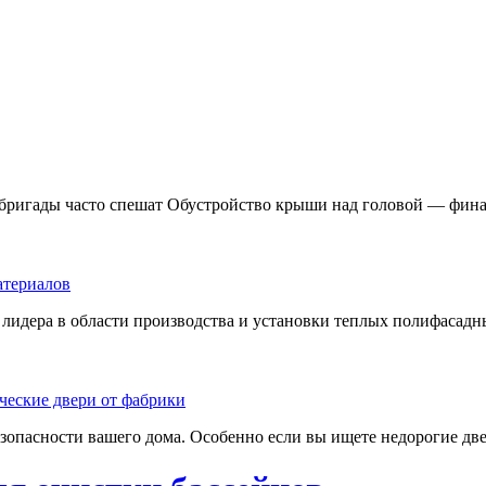
 бригады часто спешат Обустройство крыши над головой — фина
лидера в области производства и установки теплых полифасадны
езопасности вашего дома. Особенно если вы ищете недорогие две