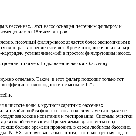
ды в бассейнах. Этот насос оснащен песочным фильтром и
оизмещением от 18 тысяч литров.
словно, песочный фильтр-насос является более экономичным в
ся один раз в течение пяти лет. Кроме того, песочный фильтр
р-картридж, устанавливаемый в простом фильтрующим насосе.
троенный таймер. Подключение насоса к бассейну
 нужно отдельно. Также, в этот фильтр подходит только тот
ет коэффициент однородности не меньше 1,75.
ссейне.
 в чистоте воды в крупногабаритных бассейнах.
ильтр. Забившийся фильтр насоса под силу заменить даже не
оходят заводские испытания и тестирования. Системы очистки
ия для их обслуживания. Применяемые для очистки воды
дете еще больше времени проводить в своем любимом бассейне,
 INTEX заставят вас забыть о том, что такое грязная вода в