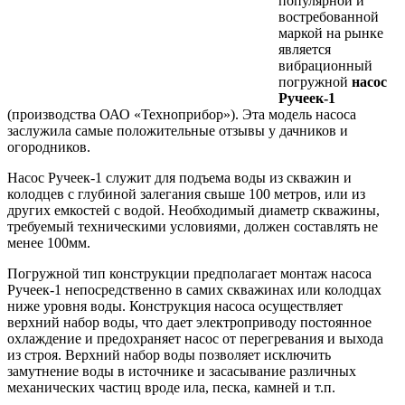
популярной и
востребованной
маркой на рынке
является
вибрационный
погружной
насос
Ручеек-1
(производства ОАО «Техноприбор»). Эта модель насоса
заслужила самые положительные отзывы у дачников и
огородников.
Насос Ручеек-1 служит для подъема воды из скважин и
колодцев с глубиной залегания свыше 100 метров, или из
других емкостей с водой. Необходимый диаметр скважины,
требуемый техническими условиями, должен составлять не
менее 100мм.
Погружной тип конструкции предполагает монтаж насоса
Ручеек-1 непосредственно в самих скважинах или колодцах
ниже уровня воды. Конструкция насоса осуществляет
верхний набор воды, что дает электроприводу постоянное
охлаждение и предохраняет насос от перегревания и выхода
из строя. Верхний набор воды позволяет исключить
замутнение воды в источнике и засасывание различных
механических частиц вроде ила, песка, камней и т.п.