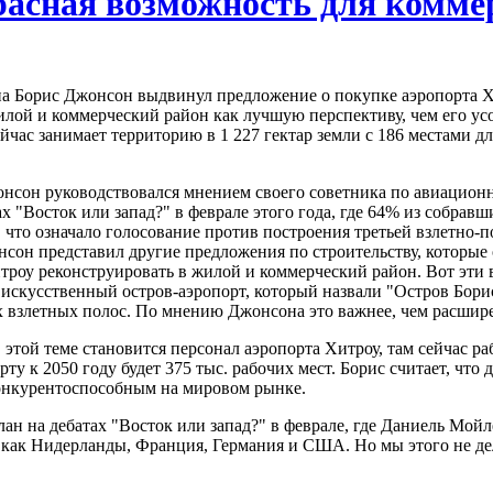
расная возможность для комме
а Борис Джонсон выдвинул предложение о покупке аэропорта Хи
илой и коммерческий район как лучшую перспективу, чем его ус
час занимает территорию в 1 227 гектар земли с 186 местами дл
нсон руководствовался мнением своего советника по авиацион
 "Восток или запад?" в феврале этого года, где 64% из собравш
, что означало голосование против построения третьей взлетно-
сон представил другие предложения по строительству, которые о
итроу реконструировать в жилой и коммерческий район. Вот эти
 искусственный остров-аэропорт, который назвали "Остров Бори
х взлетных полос. По мнению Джонсона это важнее, чем расшире
той теме становится персонал аэропорта Хитроу, там сейчас раб
ту к 2050 году будет 375 тыс. рабочих мест. Борис считает, что
конкурентоспособным на мировом рынке.
ан на дебатах "Восток или запад?" в феврале, где Даниель Мойл
х как Нидерланды, Франция, Германия и США. Но мы этого не де