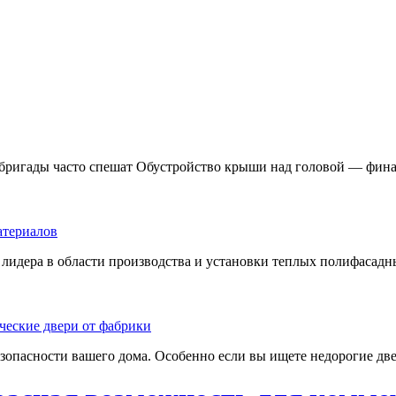
 бригады часто спешат Обустройство крыши над головой — фина
лидера в области производства и установки теплых полифасадны
езопасности вашего дома. Особенно если вы ищете недорогие две