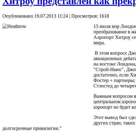
Хитроу представлен как прек
Опубликовано 19.07.2013 11:24
| Просмотров: 1618
15 июля мэр Лондон
преобразование в ж
Аэропорт Хитроу сей
мира.
В этом вопросе Джо
авиационных дебатах
на востоке Лондона
"Строй-Ньюс", Джон
достаточно, если Х
Фостер + партнеры;
Стэнстед до четыре
Важным вопросом в э
центральном аэропор
аэропорт не будет 
Этот вывод был сдел
других стран, таки
долгосрочные привилегии."