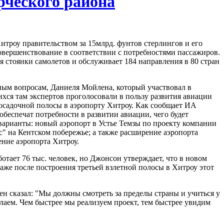
рческого района
троу правительством за 15млрд. фунтов стерлингов и его
овершенствование в соответствии с потребностями пассажиров.
я стоянки самолетов и обслуживает 184 направления в 80 стран
ным вопросам, Даниеля Мойлена, который участвовал в
ихся там экспертов проголосовали в пользу развития авиации
посадочной полосы в аэропорту Хитроу. Как сообщает ИА
беспечат потребности в развитии авиации, чего будет
 варианты: новый аэропорт в Устье Темзы по проекту компании
с" на Кентском побережье; а также расширение аэропорта
ние аэропорта Хитроу.
отает 76 тыс. человек, но Джонсон утверждает, что в новом
 даже после построения третьей взлетной полосы в Хитроу этот
ен сказал: "Мы должны смотреть за пределы страны и учиться у
лаем. Чем быстрее мы реализуем проект, тем быстрее увидим