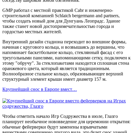
соседству широкой зоной озеленения.
GMP работал с местной практикой Cabr и инженерно-
строительной компанией Schlaich bergermann and partners,
чтобы создать новый дом для Дунгуань Леопрадс. Здание
также станет новой достопримечательностью города и
гордостью местных жителей.
Внутренний дизайн стадиона переходит во внешние формы,
начиная с кругового кольца, и возвышаясь до вершины, что
напоминает баскетбольное кольцо, стеклянный фасад с его
треугольными панелями, напоминающими сетку, подключен к
этому "обручу". За стеклопакетами находится сплошная стена
оранжевого цвета, который является традиционным.
Волнообразное стальное кольцо, образовывающее верхний
структурный элемент крыши имеет диаметр 157 м.
Крупнейший снос в Европе вмест…
Чтобы отметить начало Игр Содружества в июле, Глазго
планирует необычное нововведение для церемонии открытия:
обычные фейерверки будут заменены взрывчатыми
веществами совершенно другого вида, это будет снос зданий