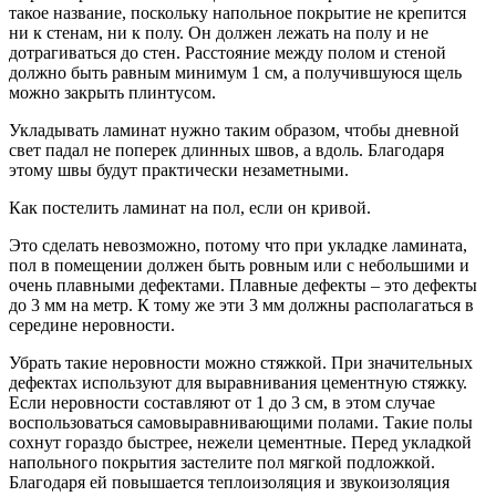
такое название, поскольку напольное покрытие не крепится
ни к стенам, ни к полу. Он должен лежать на полу и не
дотрагиваться до стен. Расстояние между полом и стеной
должно быть равным минимум 1 см, а получившуюся щель
можно закрыть плинтусом.
Укладывать ламинат нужно таким образом, чтобы дневной
свет падал не поперек длинных швов, а вдоль. Благодаря
этому швы будут практически незаметными.
Как постелить ламинат на пол, если он кривой.
Это сделать невозможно, потому что при укладке ламината,
пол в помещении должен быть ровным или с небольшими и
очень плавными дефектами. Плавные дефекты – это дефекты
до 3 мм на метр. К тому же эти 3 мм должны располагаться в
середине неровности.
Убрать такие неровности можно стяжкой. При значительных
дефектах используют для выравнивания цементную стяжку.
Если неровности составляют от 1 до 3 см, в этом случае
воспользоваться самовыравнивающими полами. Такие полы
сохнут гораздо быстрее, нежели цементные. Перед укладкой
напольного покрытия застелите пол мягкой подложкой.
Благодаря ей повышается теплоизоляция и звукоизоляция