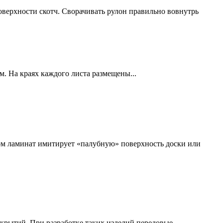
поверхности скотч. Сворачивать рулон правильно вовнутрь
м. На краях каждого листа размещены...
ном ламинат имитирует «палубную» поверхность доски или
окрытий. При разработке таких изделий передовые