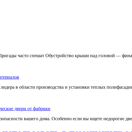
 бригады часто спешат Обустройство крыши над головой — фина
лидера в области производства и установки теплых полифасадны
езопасности вашего дома. Особенно если вы ищете недорогие две