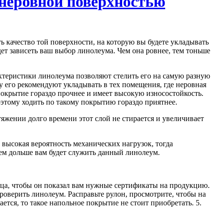
 неровной поверхностью
 качество той поверхности, на которую вы будете укладывать
дет зависеть ваш выбор линолеума. Чем она ровнее, тем тоньше
актеристики линолеума позволяют стелить его на самую разную
 его рекомендуют укладывать в тех помещения, где неровная
покрытие гораздо прочнее и имеет высокую износостойкость.
оэтому ходить по такому покрытию гораздо приятнее.
жении долго времени этот слой не стирается и увеличивает
высокая вероятность механических нагрузок, тогда
тем дольше вам будет служить данный линолеум.
давца, чтобы он показал вам нужные сертификаты на продукцию.
роверить линолеум. Расправьте рулон, просмотрите, чтобы на
ется, то такое напольное покрытие не стоит приобретать. 5.