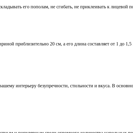
складывать его пополам, не сгибать, не приклеивать к лицевой 
риной приблизительно 20 см, а его длина составляет от 1 до 1,5 
 вашему интерьеру безупречности, стильности и вкуса. В основ
вестным и популярным среди огромного количества напольных п