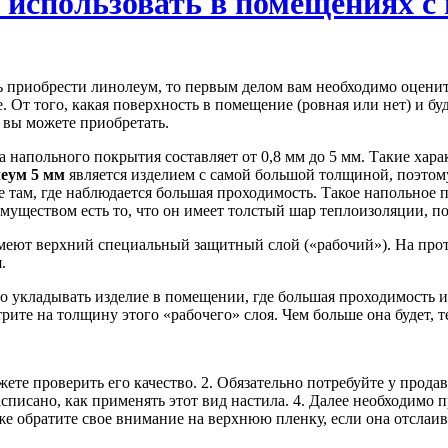
 использовать в помещениях с
ь приобрести линолеум, то первым делом вам необходимо оценить
 От того, какая поверхность в помещение (ровная или нет) и бу
 вы можете приобретать.
а напольного покрытия составляет от 0,8 мм до 5 мм. Такие хар
еум 5 мм
является изделием с самой большой толщиной, поэтому
е там, где наблюдается большая проходимость. Такое напольное 
муществом есть то, что он имеет толстый шар теплоизоляции, п
меют верхний специальный защитный слой («рабочий»). На протя
.
о укладывать изделие в помещении, где большая проходимость и 
рите на толщину этого «рабочего» слоя. Чем больше она будет, 
ожете проверить его качество. 2. Обязательно потребуйте у про
писано, как применять этот вид настила. 4. Далее необходимо п
же обратите свое внимание на верхнюю пленку, если она отслаива