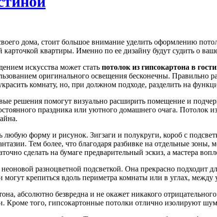
стиной
воего дома, стоит большое внимание уделить оформлению потолк
 карточкой квартиры. Именно по ее дизайну будут судить о ваш
ением искусства может стать
потолок из гипсокартона в гост
льзованием оригинального освещения бесконечны. Правильно ра
украсить комнату, но, при должном подходе, разделить на функ
ые решения помогут визуально расширить помещение и подчерк
остоянного праздника или уютного домашнего очага. Потолок и
айна.
 любую форму и рисунок. Зигзаги и полукруги, короб с подсветк
антазии. Тем более, что благодаря разбивке на отдельные зоны, 
аточно сделать на бумаге предварительный эскиз, а мастера вопл
 неоновой разноцветной подсветкой. Она прекрасно подходит д
 могут крепиться вдоль периметра комнаты или в углах, между 
она, абсолютно безвредна и не окажет никакого отрицательного
 Кроме того, гипсокартонные потолки отлично изолируют шум 