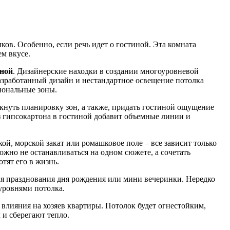
ов. Особенно, если речь идет о гостиной. Эта комната
ем вкусе.
иной
. Дизайнерские находки в создании многоуровневой
зработанный дизайн и нестандартное освещение потолка
циональные зоны.
нуть планировку зон, а также, придать гостиной ощущение
з гипсокартона в гостиной добавит объемные линии и
ой, морской закат или ромашковое поле – все зависит только
можно не останавливаться на одном сюжете, а сочетать
отят его в жизнь.
ля празднования дня рождения или мини вечеринки. Нередко
уровнями потолка.
 влияния на хозяев квартиры. Потолок будет огнестойким,
и сберегают тепло.