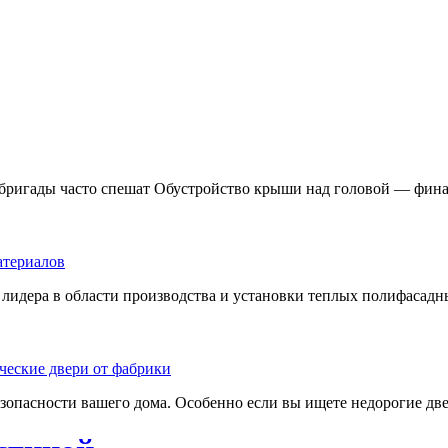
 бригады часто спешат Обустройство крыши над головой — фина
лидера в области производства и установки теплых полифасадны
езопасности вашего дома. Особенно если вы ищете недорогие две