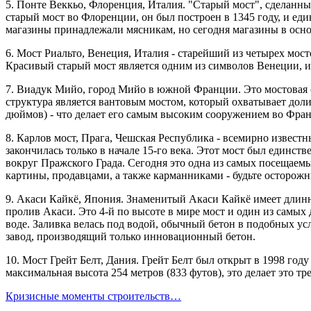
5. Понте Веккьо, Флоренция, Италия. "Старый мост", сделанны
старый мост во Флоренции, он был построен в 1345 году, и е
магазины принадлежали мясникам, но сегодня магазины в осно
6. Мост Риальто, Венеция, Италия - старейший из четырех мос
Красивый старый мост является одним из символов Венеции, и
7. Виадук Мийо, город Мийо в южной Франции. Это мостовая ст
структура является вантовым мостом, который охватывает дол
дюймов) - что делает его самым высоким сооружением во Фра
8. Карлов мост, Прага, Чешская Республика - всемирно известн
закончилась только в начале 15-го века. Этот мост был единс
вокруг Пражского Града. Сегодня это одна из самых посещаем
картины, продавцами, а также карманниками - будьте осторож
9. Акаси Кайкё, Япония. Знаменитый Акаси Кайкё имеет длинны
пролив Акаси. Это 4-й по высоте в мире мост и один из самы
воде. Заливка велась под водой, обычный бетон в подобных усл
завод, производящий только инновационный бетон.
10. Мост Грейт Белт, Дания. Грейт Белт был открыт в 1998 год
максимальная высота 254 метров (833 футов), это делает это т
Кризисные моменты строительств…