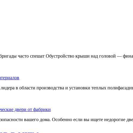
 бригады часто спешат Обустройство крыши над головой — фина
лидера в области производства и установки теплых полифасадны
езопасности вашего дома. Особенно если вы ищете недорогие две