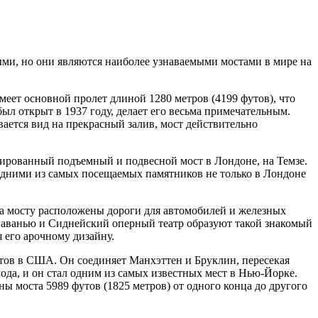
ми, но они являются наиболее узнаваемыми мостами в мире на
ет основной пролет длиной 1280 метров (4199 футов), что
был открыт в 1937 году, делает его весьма примечательным.
вается вид на прекрасный залив, мост действительно
инированный подъемный и подвесной мост в Лондоне, на Темзе.
я одними из самых посещаемых памятников не только в Лондоне
 На мосту расположены дороги для автомобилей и железных
гаванью и Сиднейский оперный театр образуют такой знакомый
 его арочному дизайну.
тов в США. Он соединяет Манхэттен и Бруклин, пересекая
года, и он стал одним из самых известных мест в Нью-Йорке.
ны моста 5989 футов (1825 метров) от одного конца до другого