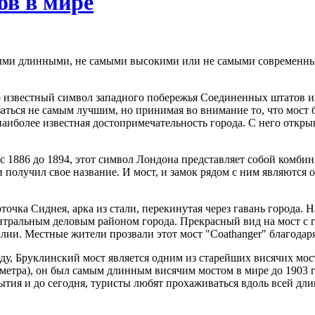
ов в мире
мыми длинными, не самыми высокими или не самыми современны
известный символ западного побережья Соединенных штатов име
азаться не самым лучшим, но принимая во внимание то, что мост 
аиболее известная достопримечательность города. С него откры
 с 1886 до 1894, этот символ Лондона представляет собой комб
 и получил свое название. И мост, и замок рядом с ним являютс
точка Сиднея, арка из стали, перекинутая через гавань города.
ентральным деловым районом города. Прекрасный вид на мост с 
ии. Местные жители прозвали этот мост "Coathanger" благодаря
у, Бруклинский мост является одним из старейших висячих мос
3 метра), он был самым длинным висячим мостом в мире до 1903 
ытия и до сегодня, туристы любят прохаживаться вдоль всей дли