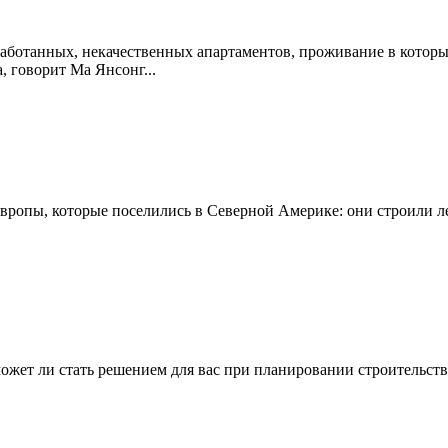
работанных, некачественных апартаментов, проживание в котор
, говорит Ма Янсонг...
Европы, которые поселились в Северной Америке: они строили 
- может ли стать решением для вас при планировании строительс