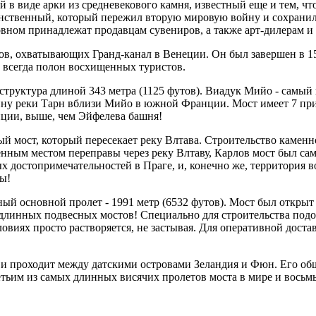
й в виде арки из средневекового камня, известный еще и тем, ч
динственный, который пережил вторую мировую войну и сохрани
вном принадлежат продавцам сувениров, а также арт-дилерам и
тов, охватывающих Гранд-канал в Венеции. Он был завершен в 15
 всегда полон восхищенных туристов.
руктура длиной 343 метра (1125 футов). Виадук Мийо - самый в
ину реки Тарн вблизи Мийо в южной Франции. Мост имеет 7 прич
нции, выше, чем Эйфелева башня!
ый мост, который пересекает реку Влтава. Строительство каменно
твенным местом переправы через реку Влтаву, Карлов мост был 
ых достопримечательностей в Праге, и, конечно же, территория
ны!
й основной пролет - 1991 метр (6532 футов). Мост был открыт в
х длинных подвесных мостов! Специально для строительства под
овиях просто растворяется, не застывая. Для оперативной доста
у и проходит между датскими островами Зеландия и Фюн. Его общ
ретьим из самых длинных висячих пролетов моста в мире и восьм