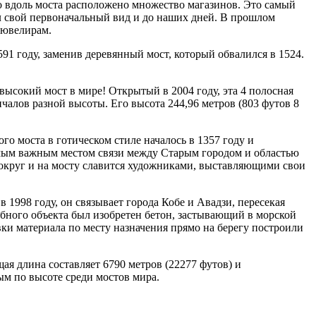
то вдоль моста расположено множество магазинов. Это самый
л свой первоначальный вид и до наших дней. В прошлом
 ювелирам.
91 году, заменив деревянный мост, который обвалился в 1524.
ысокий мост в мире! Открытый в 2004 году, эта 4 полосная
алов разной высоты. Его высота 244,96 метров (803 футов 8
го моста в готическом стиле началось в 1357 году и
самым важным местом связи между Старым городом и областью
 вокруг и на мосту славится художниками, выставляющими свои
 1998 году, он связывает города Кобе и Авадзи, пересекая
обного объекта был изобретен бетон, застывающий в морской
вки материала по месту назначения прямо на берегу построили
ая длина составляет 6790 метров (22277 футов) и
ым по высоте среди мостов мира.