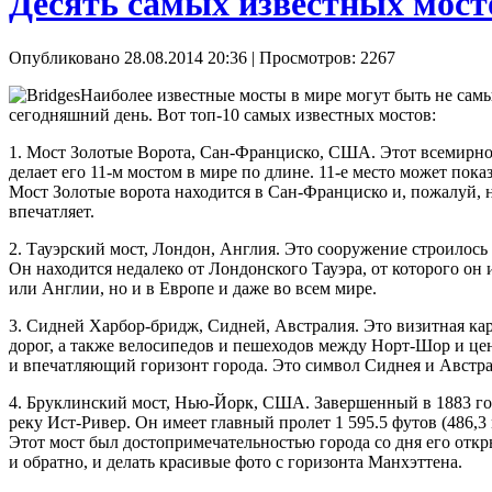
Десять самых известных мост
Опубликовано 28.08.2014 20:36
| Просмотров: 2267
Наиболее известные мосты в мире могут быть не са
сегодняшний день. Вот топ-10 самых известных мостов:
1. Мост Золотые Ворота, Сан-Франциско, США. Этот всемирно 
делает его 11-м мостом в мире по длине. 11-е место может пок
Мост Золотые ворота находится в Сан-Франциско и, пожалуй, н
впечатляет.
2. Тауэрский мост, Лондон, Англия. Это сооружение строилось
Он находится недалеко от Лондонского Тауэра, от которого он
или Англии, но и в Европе и даже во всем мире.
3. Сидней Харбор-бридж, Сидней, Австралия. Это визитная кар
дорог, а также велосипедов и пешеходов между Норт-Шор и ц
и впечатляющий горизонт города. Это символ Сиднея и Австрал
4. Бруклинский мост, Нью-Йорк, США. Завершенный в 1883 год
реку Ист-Ривер. Он имеет главный пролет 1 595.5 футов (486,
Этот мост был достопримечательностью города со дня его откр
и обратно, и делать красивые фото с горизонта Манхэттена.