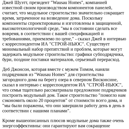
Джей Шуэтт, президент "Wausau Homes", компанией
известной своим производством компонентов панелей,
считает, что модульное строительство значительно сокращает
время, затраченное на возведение дома. Поскольку
компоненты спроектированы и изготовлены в защищенной,
высокотехнологичной среде, "мы в состоянии сделать все
вовремя, в соответствии с вашей спецификацией и
требованиями, приемлемо по цене," - сказал Джей в интервью
с корреспондентом ИА "СТРОЙ-НЬЮС". Существует
минимальный набор препятствий и проблем, которые могут
задержать модульное строительство: графики субподрядчика,
бури, поздние поставки материалов, серьезный перерасход.
Деб Джонсон, которая вместе с мужем Тимом, наняли
подрядчиков из "Wausau Homes" для строительства
загородного дома на берегу озера в северном Висконсине,
сказал в интервью с корреспондентом ИА "СТРОЙ-НЬЮС",
что семья тщательно рассматривала предложение подрядчиков
построить модульный дом. Такое строительство "помогло нам
сэкономить около 20 процентов" от стоимости всего дома, и
"мы были поражены, что они завершили работу день в день в
соответствии с нашими планами".
Кроме вышеописанных плюсов модульные дома также очень
энергоэффективны: они гарантируют вам сокращение