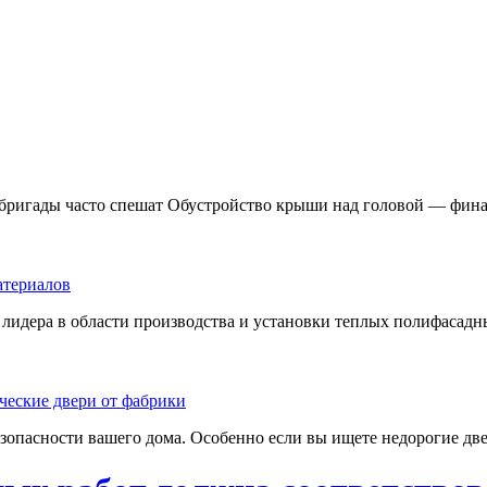
 бригады часто спешат Обустройство крыши над головой — фина
лидера в области производства и установки теплых полифасадны
езопасности вашего дома. Особенно если вы ищете недорогие две