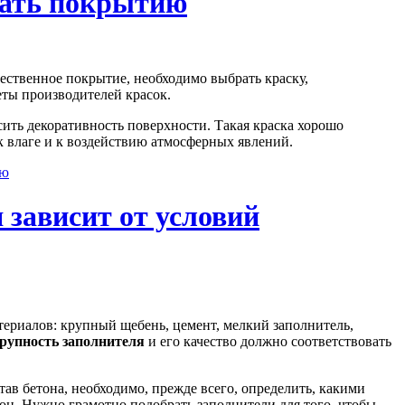
вать покрытию
ественное покрытие, необходимо выбрать краску,
ты производителей красок.
сить декоративность поверхности. Такая краска хорошо
к влаге и к воздействию атмосферных явлений.
ию
 зависит от условий
ериалов: крупный щебень, цемент, мелкий заполнитель,
рупность заполнителя
и его качество должно соответствовать
тав бетона, необходимо, прежде всего, определить, какими
он. Нужно грамотно подобрать заполнители для того, чтобы