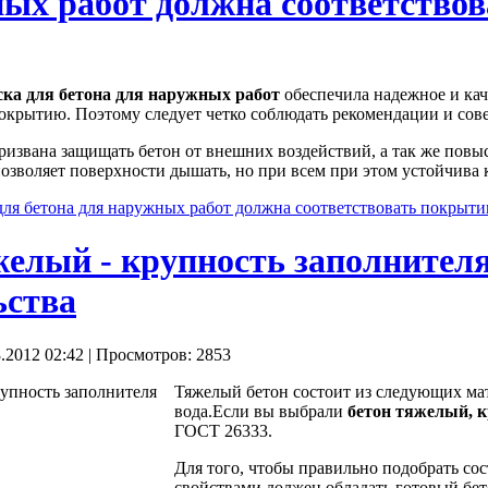
ных работ должна соответство
ска для бетона для наружных работ
обеспечила надежное и кач
крытию. Поэтому следует четко соблюдать рекомендации и сове
призвана защищать бетон от внешних воздействий, а так же повы
озволяет поверхности дышать, но при всем при этом устойчива 
для бетона для наружных работ должна соответствовать покрыт
желый - крупность заполнителя
ьства
.2012 02:42
| Просмотров: 2853
Тяжелый бетон состоит из следующих мат
вода.Если вы выбрали
бетон тяжелый, к
ГОСТ 26333.
Для того, чтобы правильно подобрать сос
свойствами должен обладать готовый бет