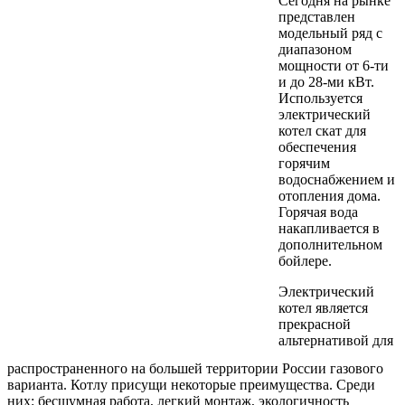
Сегодня на рынке
представлен
модельный ряд с
диапазоном
мощности от 6-ти
и до 28-ми кВт.
Используется
электрический
котел скат для
обеспечения
горячим
водоснабжением и
отопления дома.
Горячая вода
накапливается в
дополнительном
бойлере.
Электрический
котел является
прекрасной
альтернативой для
распространенного на большей территории России газового
варианта. Котлу присущи некоторые преимущества. Среди
них: бесшумная работа, легкий монтаж, экологичность