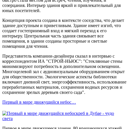
быстро стала местом для встреч, чтения, изучения, и
созерцания. Интерьер здания яркий и привлекательный для
юных посетителей.
Концепция проекта создана в контексте соседства, что делает
здание доступным и приветливым. Здание имеет изгиб, что
создает гостеприимный вход и мягкий переход к его
интерьеру. Центральная часть здания связывает все
помещения, в здании созданы просторные и светлые
помещения для чтения.
Представитель компании-дизайнера сказал в интервью с
корреспондентом ИА "СТРОЙ-НЬЮС": "Стеклянные стены
минимизируют потребность в дополнительном освещении.
Многоцелевой зал с аудиовизуальным оборудованием открыт
для общественности. Экологические аспекты библиотеки
включают дневной свет, энергоэффективность, использование
переработанных материалов, сохранения водных ресурсов и
сохранение зрелых деревьев своего сада".
Первый в мире движущийся небос…
Первое в мире движущееся здание, 80 вращающихся этажей,