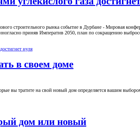
ями углекислого газа достигне
рового строительного рынка событие в Дурбане - Мировая конфе
диногласно приняв Императив 2050, план по сокращению выбросо
 достигнет нуля
ть в своем доме
орые вы тратите на свой новый дом определяется вашим выбором
арый дом или новый