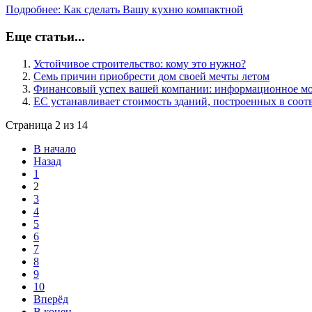
Подробнее: Как сделать Вашу кухню компактной
Еще статьи...
Устойчивое строительство: кому это нужно?
Семь причин приобрести дом своей мечты летом
Финансовый успех вашей компании: информационное мо
ЕС устанавливает стоимость зданий, построенных в соот
Страница 2 из 14
В начало
Назад
1
2
3
4
5
6
7
8
9
10
Вперёд
В конец