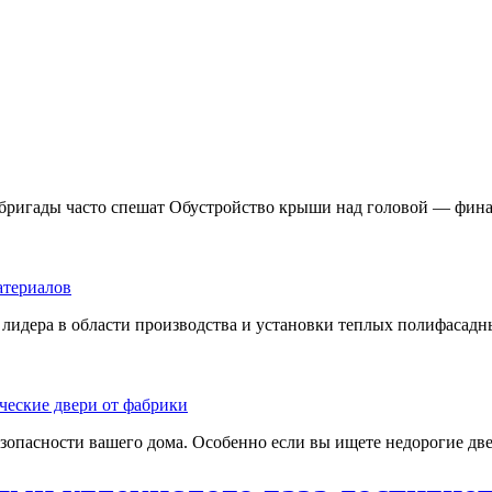
 бригады часто спешат Обустройство крыши над головой — фина
лидера в области производства и установки теплых полифасадны
езопасности вашего дома. Особенно если вы ищете недорогие две