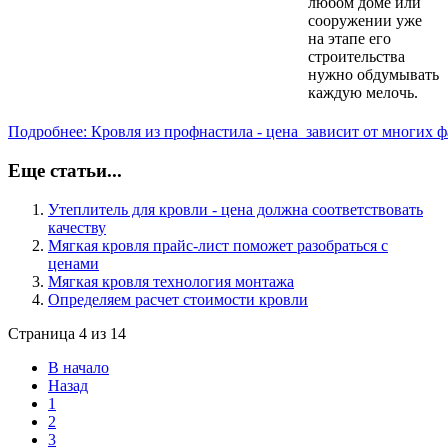
любом доме или
сооружении уже
на этапе его
строительства
нужно обдумывать
каждую мелочь.
Подробнее: Кровля из профнастила - цена зависит от многих 
Еще статьи...
Утеплитель для кровли - цена должна соответствовать
качеству
Мягкая кровля прайс-лист поможет разобраться с
ценами
Мягкая кровля технология монтажа
Определяем расчет стоимости кровли
Страница 4 из 14
В начало
Назад
1
2
3