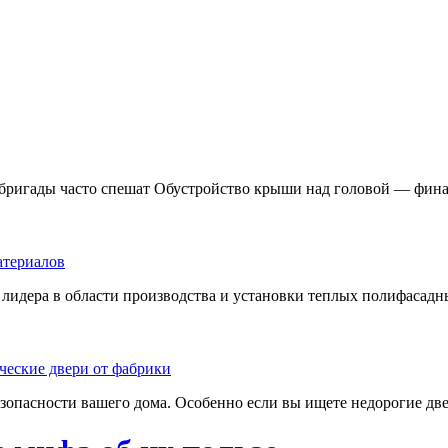
 бригады часто спешат Обустройство крыши над головой — фина
лидера в области производства и установки теплых полифасадны
езопасности вашего дома. Особенно если вы ищете недорогие две