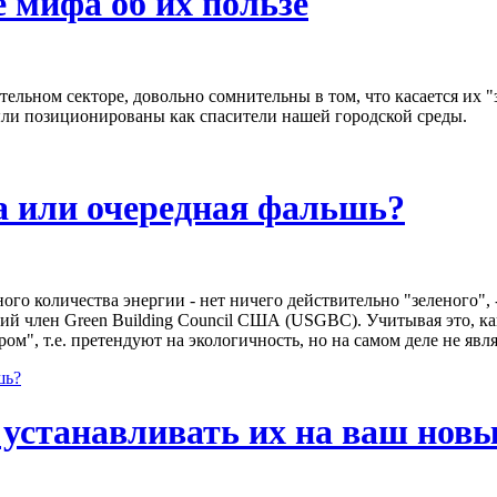
 мифа об их пользе
ельном секторе, довольно сомнительны в том, что касается их 
ли позиционированы как спасители нашей городской среды.
да или очередная фальшь?
ного количества энергии - нет ничего действительно "зеленог
ий член Green Building Council США (USGBC). Учитывая это, к
ом", т.е. претендуют на экологичность, но на самом деле не яв
шь?
 устанавливать их на ваш нов