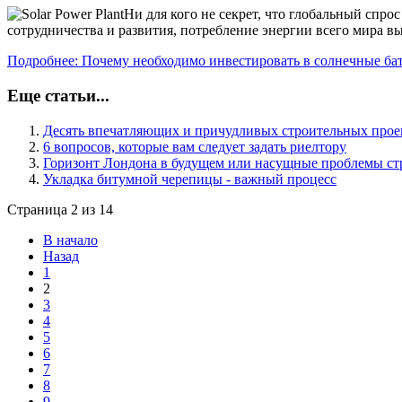
Ни для кого не секрет, что глобальный сп
сотрудничества и развития, потребление энергии всего мира вы
Подробнее: Почему необходимо инвестировать в солнечные бат
Еще статьи...
Десять впечатляющих и причудливых строительных прое
6 вопросов, которые вам следует задать риелтору
Горизонт Лондона в будущем или насущные проблемы ст
Укладка битумной черепицы - важный процесс
Страница 2 из 14
В начало
Назад
1
2
3
4
5
6
7
8
9