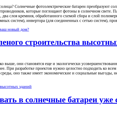
ю солнца? Солнечные фотоэлектрические батареи преобразуют сол
роводников, которые поглощают фотоны в солнечном свете. Пан
, два слоя кремния, обработанного схемой сбора и слой полиме
омных систем), инвертора (для соединенных с сетью систем), про
 ваш новый дом?
еного строительства высотны
ько выше, они становятся еще и экологически усовершенствован
ее. При разработке проектов нужно целостно подходить ко всем
еды, оно также имеет экономические и социальные выгоды, не 
 высотных зданий
ать в солнечные батареи уже 