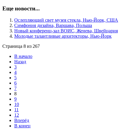
Еще новости...
Ослепляющий свет музея стекла, Нью-Йорк, США
Симфония дизайна, Варшава, Польша
Новый конференц-зал ВОИС, Женева, Швейцария
Молодые талантливые архитекторы, Нью-Йорк
Страница 8 из 267
В начало
Назад
3
4
5
6
7
8
9
10
11
12
Вперёд
В конец